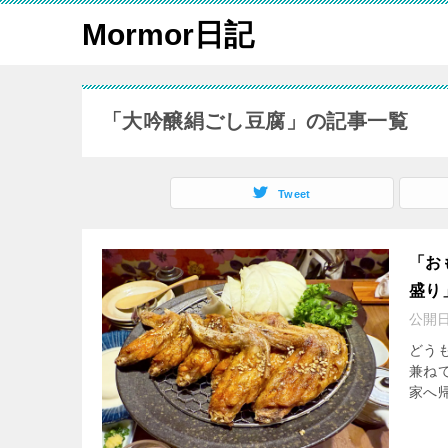
Mormor日記
「大吟醸絹ごし豆腐」の記事一覧
Tweet
「お
盛り
公開
どう
兼ね
家へ