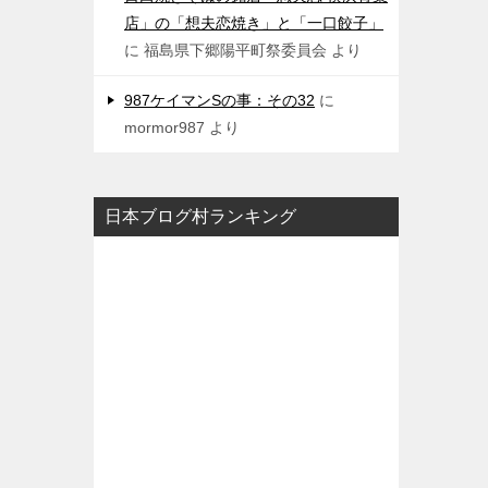
店」の「想夫恋焼き」と「一口餃子」
に
福島県下郷陽平町祭委員会
より
987ケイマンSの事：その32
に
mormor987
より
日本ブログ村ランキング