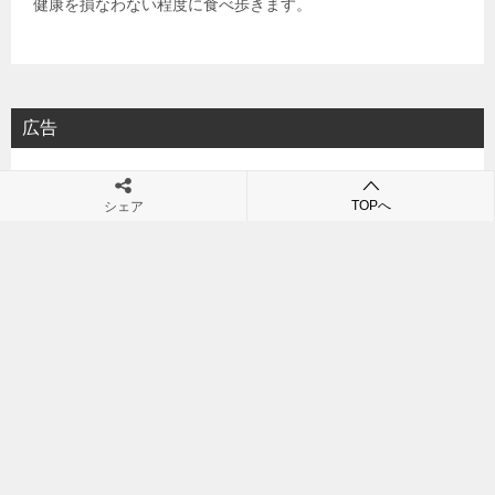
健康を損なわない程度に食べ歩きます。
広告
TOPへ
シェア
スポンサーリンク
相互リンク
・Trip-Partner