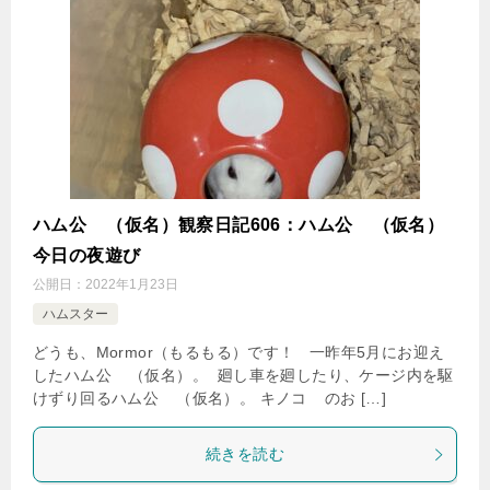
ハム公
（仮名）観察日記606：ハム公
（仮名）
今日の夜遊び
公開日：
2022年1月23日
ハムスター
どうも、Mormor（もるもる）です！ 一昨年5月にお迎え
したハム公
（仮名）。 廻し車を廻したり、ケージ内を駆
けずり回るハム公
（仮名）。 キノコ
のお […]
続きを読む