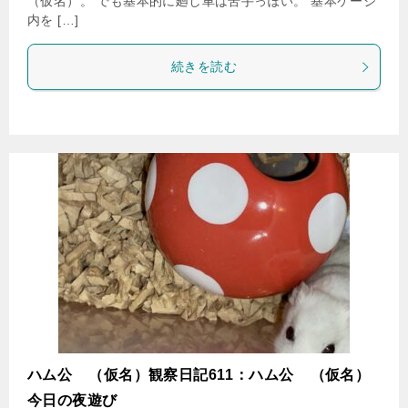
（仮名）。 でも基本的に廻し車は苦手っぽい。 基本ケージ
内を […]
続きを読む
ハム公
（仮名）観察日記611：ハム公
（仮名）
今日の夜遊び