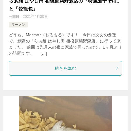
らぁ麺 はやし田 相模原鵜野森店の「特製煮干そば」
と「餃籠包」
公開日：
2021年4月30日
ラーメン
どうも、Mormor（もるもる）です！ 今日は次女の要望
で、鵜森の「らぁ麺 はやし田 相模原鵜野森店」に行って来
ました。 前回は先月末の夜に家族で伺ったので、1ヶ月ぶり
の訪問です。 […]
続きを読む