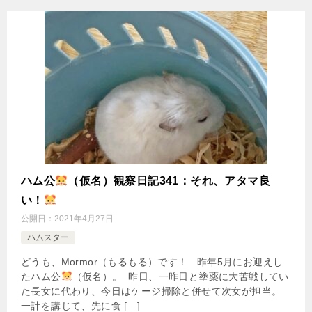
ハム公
（仮名）観察日記341：それ、アタマ良
い！
公開日：
2021年4月27日
ハムスター
どうも、Mormor（もるもる）です！ 昨年5月にお迎えし
たハム公
（仮名）。 昨日、一昨日と塗薬に大苦戦してい
た長女に代わり、今日はケージ掃除と併せて次女が担当。
一計を講じて、先に食 […]