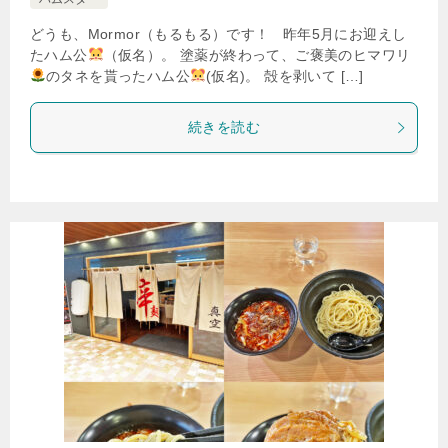
どうも、Mormor（もるもる）です！ 昨年5月にお迎えし
たハム公
（仮名）。 塗薬が終わって、ご褒美のヒマワリ
のタネを貰ったハム公
(仮名)。 殻を剥いて […]
続きを読む