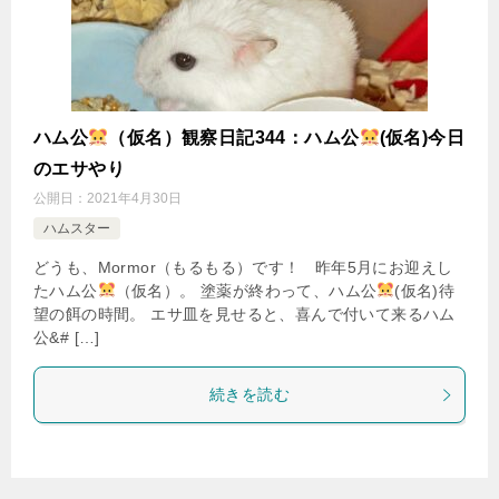
ハム公
（仮名）観察日記344：ハム公
(仮名)今日
のエサやり
公開日：
2021年4月30日
ハムスター
どうも、Mormor（もるもる）です！ 昨年5月にお迎えし
たハム公
（仮名）。 塗薬が終わって、ハム公
(仮名)待
望の餌の時間。 エサ皿を見せると、喜んで付いて来るハム
公&# […]
続きを読む