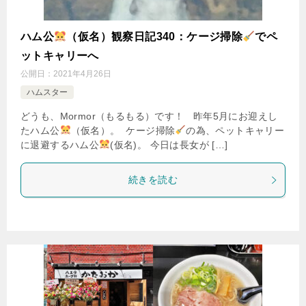
ハム公
（仮名）観察日記340：ケージ掃除
でペ
ットキャリーへ
公開日：
2021年4月26日
ハムスター
どうも、Mormor（もるもる）です！ 昨年5月にお迎えし
たハム公
（仮名）。 ケージ掃除
の為、ペットキャリー
に退避するハム公
(仮名)。 今日は長女が […]
続きを読む