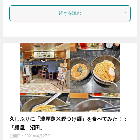
続きを読む
久しぶりに「濃厚鶏
鰹つけ麺」を食べてみた！：
「麺屋 沼田」
公開日：
2021年4月27日