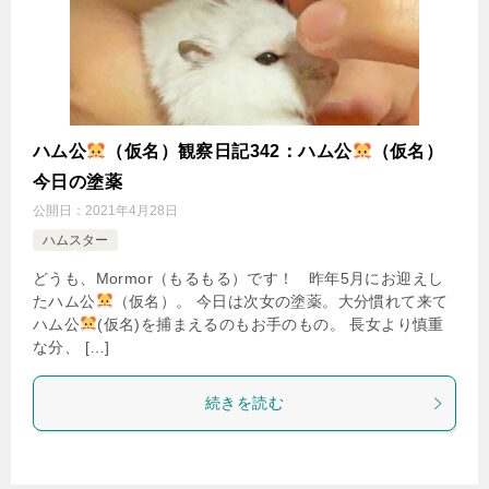
ハム公
（仮名）観察日記342：ハム公
（仮名）
今日の塗薬
公開日：
2021年4月28日
ハムスター
どうも、Mormor（もるもる）です！ 昨年5月にお迎えし
たハム公
（仮名）。 今日は次女の塗薬。大分慣れて来て
ハム公
(仮名)を捕まえるのもお手のもの。 長女より慎重
な分、 […]
続きを読む