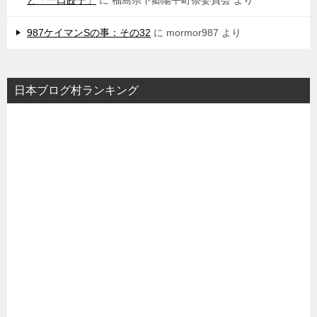
と「一口餃子」
に
福島県下郷陽平町祭委員会
より
987ケイマンSの事：その32
に
mormor987
より
日本ブログ村ランキング