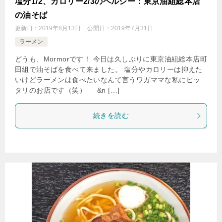
塩分1/2、カロリー2/3のヘルシー：東京油組総本店
の油そば
更新日：
2019年8月13日
公開日：
2019年7月31日
ラーメン
どうも、Mormorです！ 今日は久しぶりに東京油組総本店町
田組で油そばを食べて来ました。 塩分やカロリーは抑えた
いけどラーメンは食べたいなんて言うワガママな私にピッ
タリのお店です（笑） &n […]
続きを読む