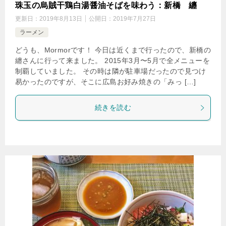
珠玉の烏賊干鶏白湯醤油そばを味わう：新橋 纏
更新日：
2019年8月13日
公開日：
2019年7月27日
ラーメン
どうも、Mormorです！ 今日は近くまで行ったので、新橋の
纏さんに行って来ました。 2015年3月〜5月で全メニューを
制覇していました。 その時は隣が駐車場だったので見つけ
易かったのですが、そこに広島お好み焼きの「みっ […]
続きを読む