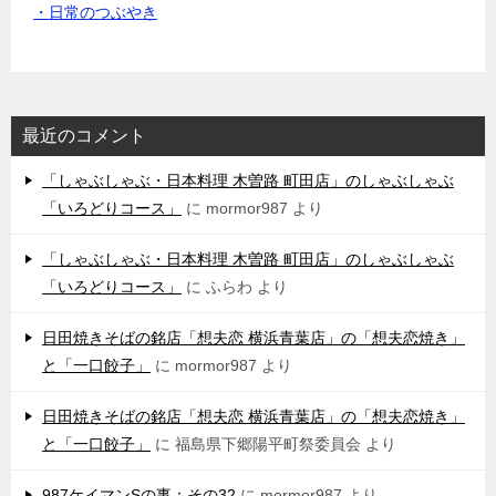
・日常のつぶやき
最近のコメント
「しゃぶしゃぶ・日本料理 木曽路 町田店」のしゃぶしゃぶ
「いろどりコース」
に
mormor987
より
「しゃぶしゃぶ・日本料理 木曽路 町田店」のしゃぶしゃぶ
「いろどりコース」
に
ふらわ
より
日田焼きそばの銘店「想夫恋 横浜青葉店」の「想夫恋焼き」
と「一口餃子」
に
mormor987
より
日田焼きそばの銘店「想夫恋 横浜青葉店」の「想夫恋焼き」
と「一口餃子」
に
福島県下郷陽平町祭委員会
より
987ケイマンSの事：その32
に
mormor987
より