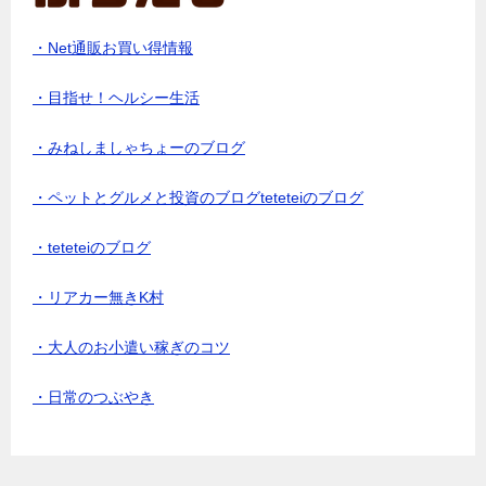
・Net通販お買い得情報
・目指せ！ヘルシー生活
・みねしましゃちょーのブログ
・ペットとグルメと投資のブログteteteiのブログ
・teteteiのブログ
・リアカー無きK村
・大人のお小遣い稼ぎのコツ
・日常のつぶやき