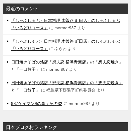
最近のコメント
「しゃぶしゃぶ・日本料理 木曽路 町田店」のしゃぶしゃぶ
「いろどりコース」
に
mormor987
より
「しゃぶしゃぶ・日本料理 木曽路 町田店」のしゃぶしゃぶ
「いろどりコース」
に
ふらわ
より
日田焼きそばの銘店「想夫恋 横浜青葉店」の「想夫恋焼き」
と「一口餃子」
に
mormor987
より
日田焼きそばの銘店「想夫恋 横浜青葉店」の「想夫恋焼き」
と「一口餃子」
に
福島県下郷陽平町祭委員会
より
987ケイマンSの事：その32
に
mormor987
より
日本ブログ村ランキング