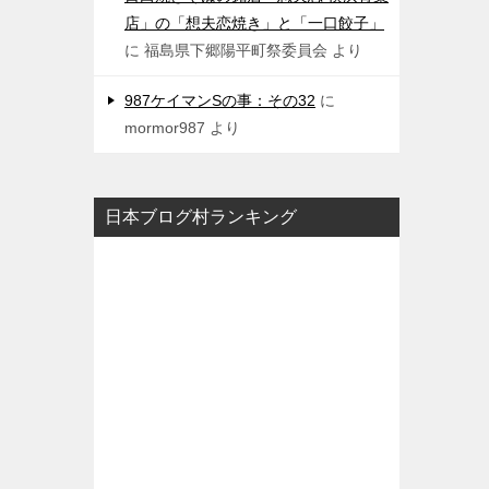
店」の「想夫恋焼き」と「一口餃子」
に
福島県下郷陽平町祭委員会
より
987ケイマンSの事：その32
に
mormor987
より
日本ブログ村ランキング