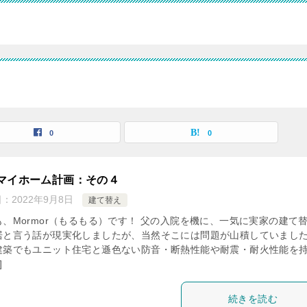
0
0
マイホーム計画：その４
日：
2022年9月8日
建て替え
も、Mormor（もるもる）です！ 父の入院を機に、一気に実家の建て
居と言う話が現実化しましたが、当然そこには問題が山積していまし
建築でもユニット住宅と遜色ない防音・断熱性能や耐震・耐火性能を
]
続きを読む