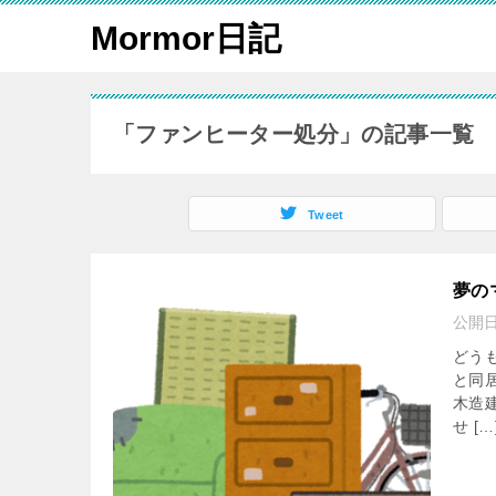
Mormor日記
「ファンヒーター処分」の記事一覧
Tweet
夢の
公開
どう
と同
木造
せ […