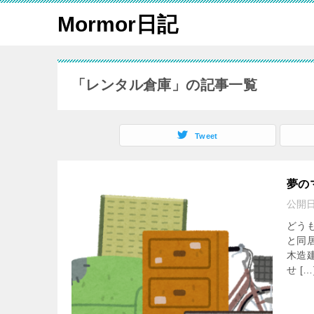
Mormor日記
「レンタル倉庫」の記事一覧
Tweet
夢の
公開
どう
と同
木造
せ […