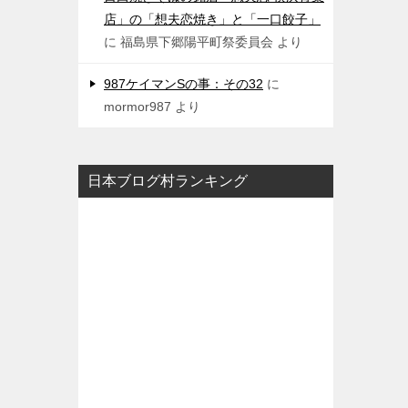
店」の「想夫恋焼き」と「一口餃子」
に
福島県下郷陽平町祭委員会
より
987ケイマンSの事：その32
に
mormor987
より
日本ブログ村ランキング