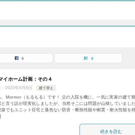
0
0
マイホーム計画：その４
日：
2022年9月8日
建て替え
も、Mormor（もるもる）です！ 父の入院を機に、一気に実家の建て
居と言う話が現実化しましたが、当然そこには問題が山積していまし
建築でもユニット住宅と遜色ない防音・断熱性能や耐震・耐火性能を
]
続きを読む