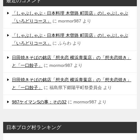
最近のコメント
「しゃぶしゃぶ・日本料理 木曽路 町田店」のしゃぶしゃぶ
「いろどりコース」
に
mormor987
より
「しゃぶしゃぶ・日本料理 木曽路 町田店」のしゃぶしゃぶ
「いろどりコース」
に
ふらわ
より
日田焼きそばの銘店「想夫恋 横浜青葉店」の「想夫恋焼き」
と「一口餃子」
に
mormor987
より
日田焼きそばの銘店「想夫恋 横浜青葉店」の「想夫恋焼き」
と「一口餃子」
に
福島県下郷陽平町祭委員会
より
987ケイマンSの事：その32
に
mormor987
より
日本ブログ村ランキング