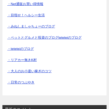
・Net通販お買い得情報
・目指せ！ヘルシー生活
・みねしましゃちょーのブログ
・ペットとグルメと投資のブログteteteiのブログ
・teteteiのブログ
・リアカー無きK村
・大人のお小遣い稼ぎのコツ
・日常のつぶやき