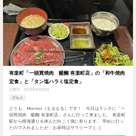
有楽町「一頭買焼肉 醍醐 有楽町店」の「和牛焼肉
定食」と「タン塩ハラミ塩定食」
公開日：
2024年6月25日
グルメ
どうも、Mormor（もるもる）です！ 今日はランチに「一
頭買焼肉 醍醐 有楽町店」さんに行って来ました。 有楽町
駅から晴海通りを挟んだ向こう側に有ります。 早めに行っ
たので入れましたが、お昼時はサラリーマ […]