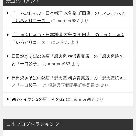
最近のコメント
「しゃぶしゃぶ・日本料理 木曽路 町田店」のしゃぶしゃぶ
「いろどりコース」
に
mormor987
より
「しゃぶしゃぶ・日本料理 木曽路 町田店」のしゃぶしゃぶ
「いろどりコース」
に
ふらわ
より
日田焼きそばの銘店「想夫恋 横浜青葉店」の「想夫恋焼き」
と「一口餃子」
に
mormor987
より
日田焼きそばの銘店「想夫恋 横浜青葉店」の「想夫恋焼き」
と「一口餃子」
に
福島県下郷陽平町祭委員会
より
987ケイマンSの事：その32
に
mormor987
より
日本ブログ村ランキング