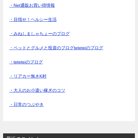
・Net通販お買い得情報
・目指せ！ヘルシー生活
・みねしましゃちょーのブログ
・ペットとグルメと投資のブログteteteiのブログ
・teteteiのブログ
・リアカー無きK村
・大人のお小遣い稼ぎのコツ
・日常のつぶやき