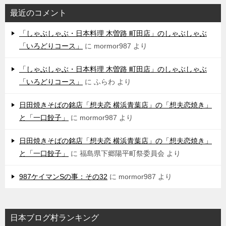
最近のコメント
「しゃぶしゃぶ・日本料理 木曽路 町田店」のしゃぶしゃぶ
「いろどりコース」
に
mormor987
より
「しゃぶしゃぶ・日本料理 木曽路 町田店」のしゃぶしゃぶ
「いろどりコース」
に
ふらわ
より
日田焼きそばの銘店「想夫恋 横浜青葉店」の「想夫恋焼き」
と「一口餃子」
に
mormor987
より
日田焼きそばの銘店「想夫恋 横浜青葉店」の「想夫恋焼き」
と「一口餃子」
に
福島県下郷陽平町祭委員会
より
987ケイマンSの事：その32
に
mormor987
より
日本ブログ村ランキング