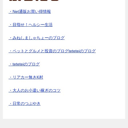
・Net通販お買い得情報
・目指せ！ヘルシー生活
・みねしましゃちょーのブログ
・ペットとグルメと投資のブログteteteiのブログ
・teteteiのブログ
・リアカー無きK村
・大人のお小遣い稼ぎのコツ
・日常のつぶやき