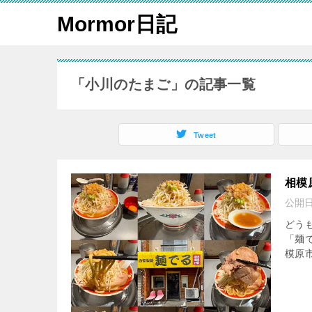
Mormor日記
「小川のたまご」の記事一覧
Tweet
相模
公開
どう
「麺
模原