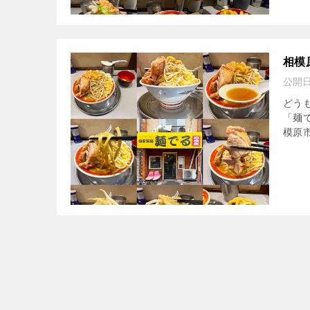
相模
公開
どう
「麺
模原