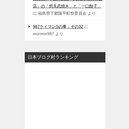
店」の「想夫恋焼き」と「一口餃子」
に
福島県下郷陽平町祭委員会
より
987ケイマンSの事：その32
に
mormor987
より
日本ブログ村ランキング