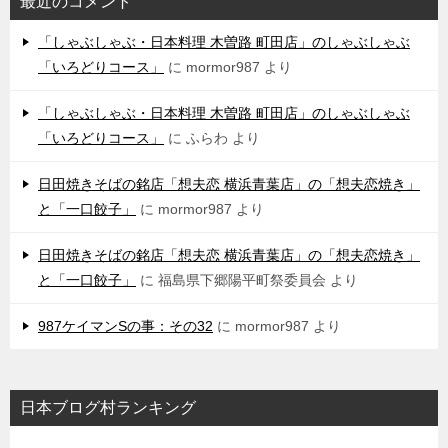
最近のコメント
「しゃぶしゃぶ・日本料理 木曽路 町田店」のしゃぶしゃぶ
「いろどりコース」
に
mormor987
より
「しゃぶしゃぶ・日本料理 木曽路 町田店」のしゃぶしゃぶ
「いろどりコース」
に
ふらわ
より
日田焼きそばの銘店「想夫恋 横浜青葉店」の「想夫恋焼き」
と「一口餃子」
に
mormor987
より
日田焼きそばの銘店「想夫恋 横浜青葉店」の「想夫恋焼き」
と「一口餃子」
に
福島県下郷陽平町祭委員会
より
987ケイマンSの事：その32
に
mormor987
より
日本ブログ村ランキング