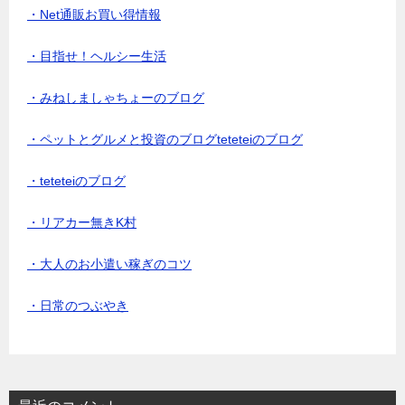
・Net通販お買い得情報
・目指せ！ヘルシー生活
・みねしましゃちょーのブログ
・ペットとグルメと投資のブログteteteiのブログ
・teteteiのブログ
・リアカー無きK村
・大人のお小遣い稼ぎのコツ
・日常のつぶやき