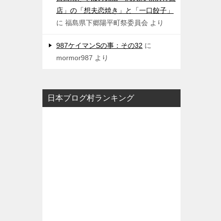
店」の「想夫恋焼き」と「一口餃子」
に
福島県下郷陽平町祭委員会
より
987ケイマンSの事：その32
に
mormor987
より
日本ブログ村ランキング