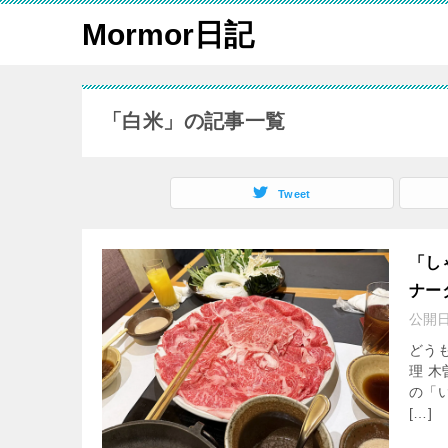
Mormor日記
「白米」の記事一覧
Tweet
「し
ナー
公開
どう
理 
の「
[…]