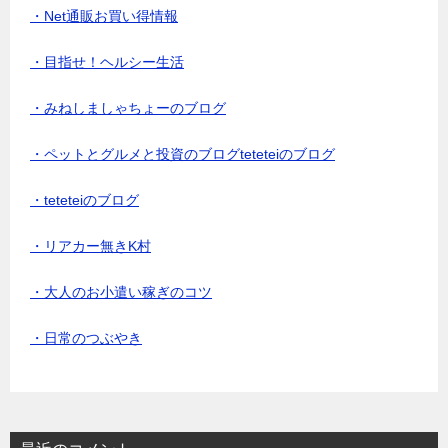
・Net通販お買い得情報
・目指せ！ヘルシー生活
・みねしましゃちょーのブログ
・ペットとグルメと投資のブログteteteiのブログ
・teteteiのブログ
・リアカー無きK村
・大人のお小遣い稼ぎのコツ
・日常のつぶやき