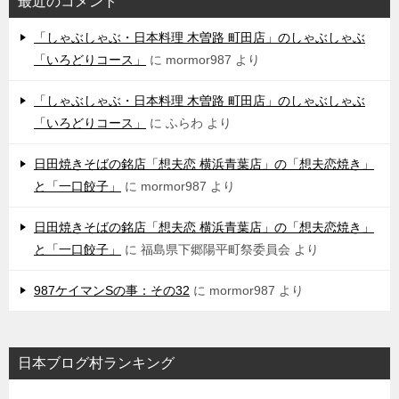
最近のコメント
「しゃぶしゃぶ・日本料理 木曽路 町田店」のしゃぶしゃぶ
「いろどりコース」
に
mormor987
より
「しゃぶしゃぶ・日本料理 木曽路 町田店」のしゃぶしゃぶ
「いろどりコース」
に
ふらわ
より
日田焼きそばの銘店「想夫恋 横浜青葉店」の「想夫恋焼き」
と「一口餃子」
に
mormor987
より
日田焼きそばの銘店「想夫恋 横浜青葉店」の「想夫恋焼き」
と「一口餃子」
に
福島県下郷陽平町祭委員会
より
987ケイマンSの事：その32
に
mormor987
より
日本ブログ村ランキング