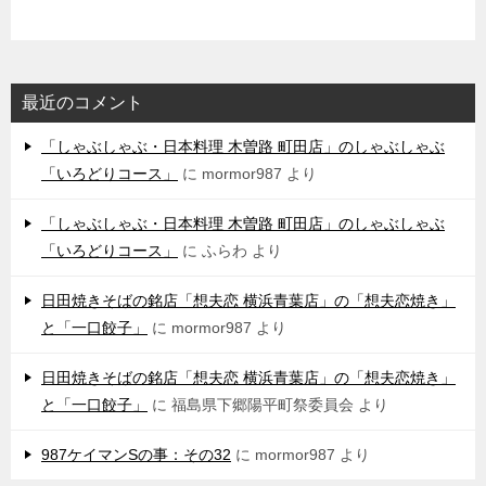
最近のコメント
「しゃぶしゃぶ・日本料理 木曽路 町田店」のしゃぶしゃぶ
「いろどりコース」
に
mormor987
より
「しゃぶしゃぶ・日本料理 木曽路 町田店」のしゃぶしゃぶ
「いろどりコース」
に
ふらわ
より
日田焼きそばの銘店「想夫恋 横浜青葉店」の「想夫恋焼き」
と「一口餃子」
に
mormor987
より
日田焼きそばの銘店「想夫恋 横浜青葉店」の「想夫恋焼き」
と「一口餃子」
に
福島県下郷陽平町祭委員会
より
987ケイマンSの事：その32
に
mormor987
より