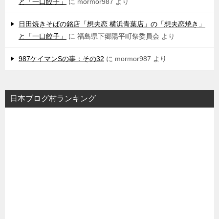
と「一口餃子」
に
mormor987
より
日田焼きそばの銘店「想夫恋 横浜青葉店」の「想夫恋焼き」
と「一口餃子」
に
福島県下郷陽平町祭委員会
より
987ケイマンSの事：その32
に
mormor987
より
日本ブログ村ランキング