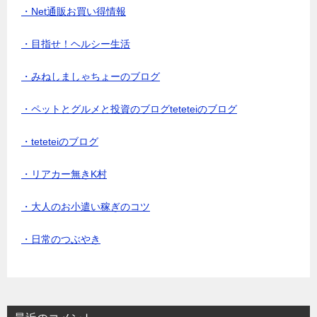
・Net通販お買い得情報
・目指せ！ヘルシー生活
・みねしましゃちょーのブログ
・ペットとグルメと投資のブログteteteiのブログ
・teteteiのブログ
・リアカー無きK村
・大人のお小遣い稼ぎのコツ
・日常のつぶやき