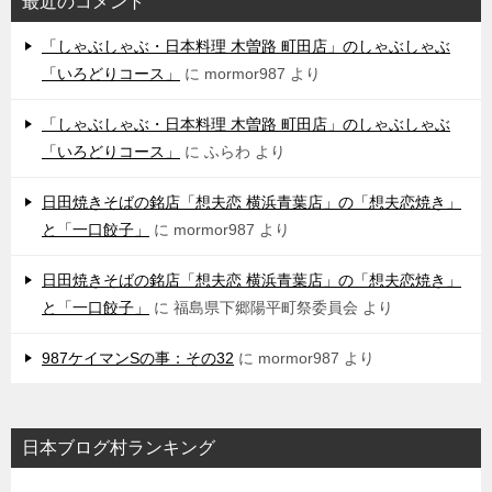
最近のコメント
「しゃぶしゃぶ・日本料理 木曽路 町田店」のしゃぶしゃぶ
「いろどりコース」
に
mormor987
より
「しゃぶしゃぶ・日本料理 木曽路 町田店」のしゃぶしゃぶ
「いろどりコース」
に
ふらわ
より
日田焼きそばの銘店「想夫恋 横浜青葉店」の「想夫恋焼き」
と「一口餃子」
に
mormor987
より
日田焼きそばの銘店「想夫恋 横浜青葉店」の「想夫恋焼き」
と「一口餃子」
に
福島県下郷陽平町祭委員会
より
987ケイマンSの事：その32
に
mormor987
より
日本ブログ村ランキング