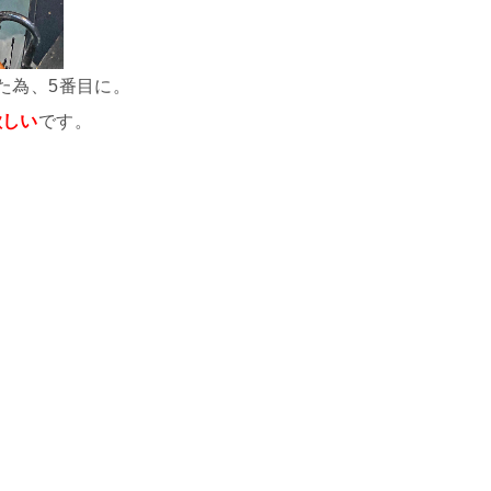
た為、5番目に。
欲しい
です。