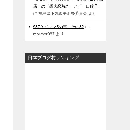
店」の「想夫恋焼き」と「一口餃子」
に
福島県下郷陽平町祭委員会
より
987ケイマンSの事：その32
に
mormor987
より
日本ブログ村ランキング