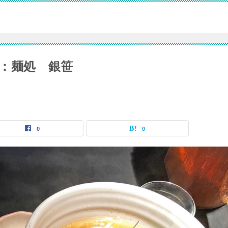
：麺処 銀笹
0
0