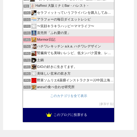
HaRest 大阪ミナミBar - ハレスト -
9位
セラフィットっていうフライパンを購入してみた主婦のブログ
10位
アラフォーの毎日ダイエットレシピ
11位
〜笑顔キラキラハッピーママライフ〜
12位
直売所「ふれ愛の里」
13位
Mormor日記
14位
ハチワレキッチン a.k.a. ハチワレデザイン
15位
腎臓病でも美味いレシピ、低タンパク質食、レトルト食評価
16位
土鍋
17位
GIOの好きに生きてます。
18位
美味しい玄米の炊き方
19位
野菜ソムリエ&薬膳インストラクターJJ中国上海日記
20位
anzuの食べ合わせ研究所
21位
このカテゴリを全て表示
参加する
このブログに投票する