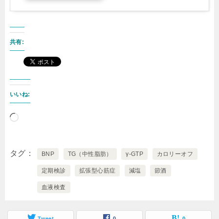
共有:
いいね:
読
み
込
タグ
BNP
TG（中性脂肪）
γ-GTP
カロリーオフ
み
定期検診
拡張型心筋症
減塩
節酒
中…
血液検査
Tweet
0
0