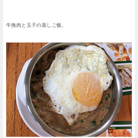
牛挽肉と玉子の蒸しご飯。