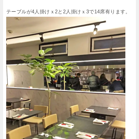
テーブルが4人掛けｘ2と2人掛けｘ3で14席有ります。