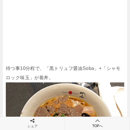
待つ事10分程で、「黒トリュフ醤油Soba」+「シャモ
ロック味玉」が着丼。
TOPへ
シェア