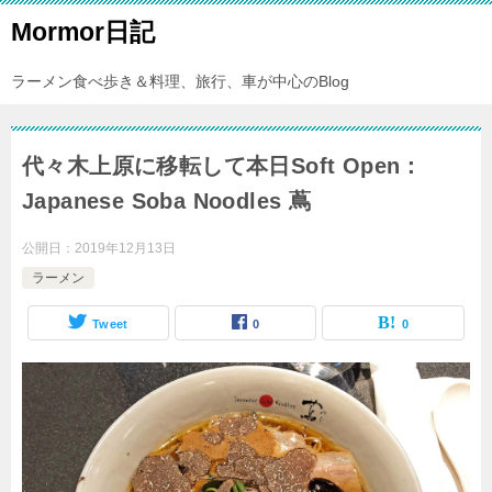
Mormor日記
ラーメン食べ歩き＆料理、旅行、車が中心のBlog
代々木上原に移転して本日Soft Open：
Japanese Soba Noodles 蔦
公開日：
2019年12月13日
ラーメン
Tweet
0
0