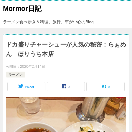
Mormor日記
ラーメン食べ歩き＆料理、旅行、車が中心のBlog
ドカ盛りチャーシューが人気の秘密：らぁめ
ん ほりうち本店
公開日：
2020年2月14日
ラーメン
Tweet
0
0