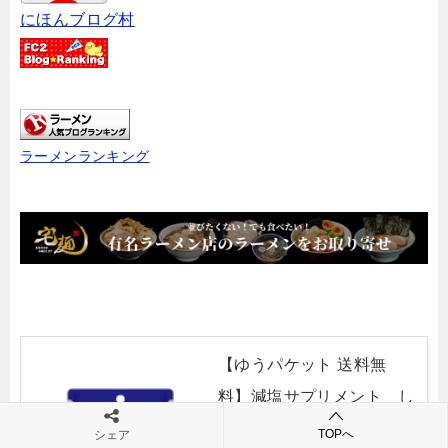
にほんブログ村
ラーメンランキング
【ゆうパケット 送料無
料】減塩サプリメント し
おナイン 60カプセル
TOPへ
シェア