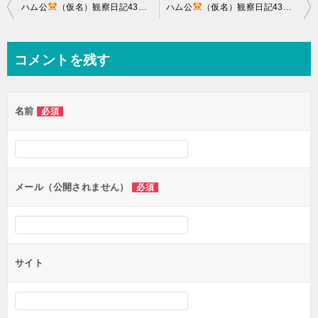
投
ハム公
（仮名）観察日記436：ハム公
ハム公
(仮名)おやつにカボチャ
（仮名）観察日記438：ハム公
のタ
稿
ナ
コメントを残す
ビ
ゲ
名前
必須
ー
シ
ョ
ン
メール（公開されません）
必須
サイト