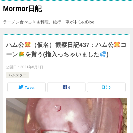
Mormor日記
ラーメン食べ歩き＆料理、旅行、車が中心のBlog
ハム公
（仮名）観察日記437：ハム公
コ
ーン
を貰う(指入っちゃいました
)
公開日：
2021年8月1日
ハムスター
Tweet
0
0