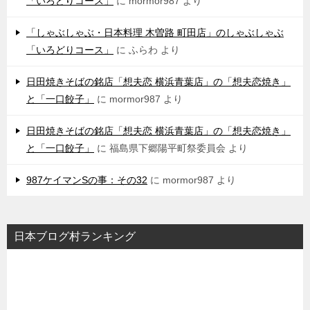
「いろどりコース」
に
mormor987
より
「しゃぶしゃぶ・日本料理 木曽路 町田店」のしゃぶしゃぶ
「いろどりコース」
に
ふらわ
より
日田焼きそばの銘店「想夫恋 横浜青葉店」の「想夫恋焼き」
と「一口餃子」
に
mormor987
より
日田焼きそばの銘店「想夫恋 横浜青葉店」の「想夫恋焼き」
と「一口餃子」
に
福島県下郷陽平町祭委員会
より
987ケイマンSの事：その32
に
mormor987
より
日本ブログ村ランキング