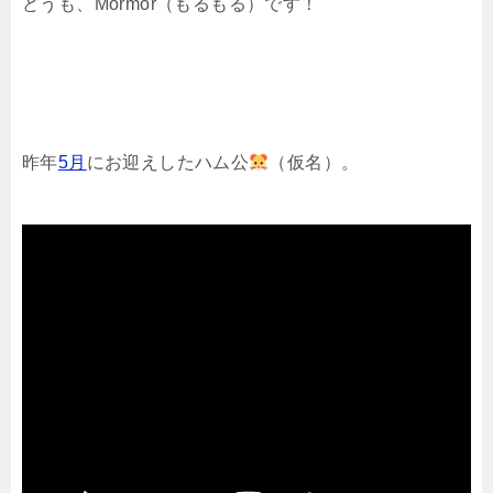
どうも、Mormor（もるもる）です！
昨年
5月
にお迎えしたハム公
（仮名）。