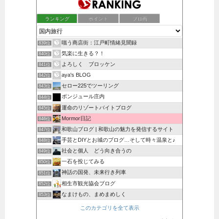
ランキング
ポイント
ブロ画
嗤う商店街：江戸町情緒見聞録
839位
気楽に生きる？！
840位
よろしく ブロッケン
841位
aya's BLOG
842位
セロー225でツーリング
843位
ボンジュール庄内
844位
運命のリゾートバイトブログ
845位
Mormor日記
846位
和歌山ブログ | 和歌山の魅力を発信するサイト
847位
手芸とDIYとお城のブログ…そして時々温泉と♪
848位
社会と個人 どう向き合うの
849位
一石を投じてみる
850位
神話の国発、未来行き列車
851位
相生市観光協会ブログ
852位
なまけもの、まめまめしく
853位
このカテゴリを全て表示