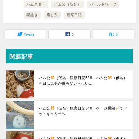
ハムスター
ハム公（仮名）
パールドワーフ
寝起き
癒し系
観察日記
Tweet
0
0
関連記事
ハム公
（仮名）観察日記539：ハム公
（仮名）
今日は気分が乗らないらしい…
ハム公
（仮名）観察日記340：ケージ掃除
でペ
ットキャリーへ
ハム公
（仮名）観察日記506：ハム公
（仮名）