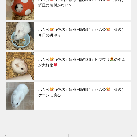
餌皿に気付かない？
ハム公
（仮名）観察日記591：ハム公
（仮名）
今日の餌やり
ハム公
（仮名）観察日記186：ヒマワリ
のタネ
が大好物
ハム公
（仮名）観察日記691：ハム公
（仮名）
ケージに戻る