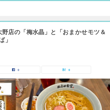
模大野店の「梅水晶」と「おまかせモツ＆
ば」
0
0