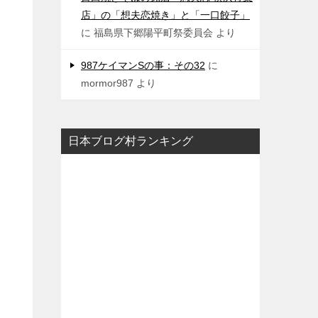
店」の「想夫恋焼き」と「一口餃子」
に
福島県下郷陽平町祭委員会
より
987ケイマンSの事：その32
に
mormor987
より
日本ブログ村ランキング