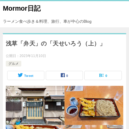
Mormor日記
ラーメン食べ歩き＆料理、旅行、車が中心のBlog
浅草「弁天」の「天せいろう（上）」
公開日：
2023年11月10日
グルメ
Tweet
0
0