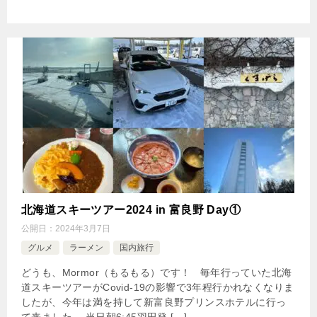
北海道スキーツアー2024 in 富良野 Day①
公開日：
2024年3月7日
グルメ
ラーメン
国内旅行
どうも、Mormor（もるもる）です！ 毎年行っていた北海
道スキーツアーがCovid-19の影響で3年程行かれなくなりま
したが、今年は満を持して新富良野プリンスホテルに行っ