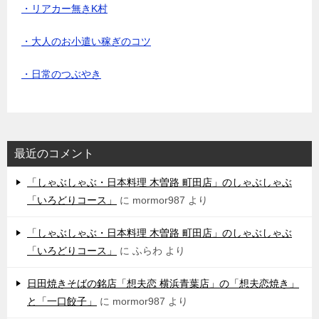
・リアカー無きK村
・大人のお小遣い稼ぎのコツ
・日常のつぶやき
最近のコメント
「しゃぶしゃぶ・日本料理 木曽路 町田店」のしゃぶしゃぶ
「いろどりコース」
に
mormor987
より
「しゃぶしゃぶ・日本料理 木曽路 町田店」のしゃぶしゃぶ
「いろどりコース」
に
ふらわ
より
日田焼きそばの銘店「想夫恋 横浜青葉店」の「想夫恋焼き」
と「一口餃子」
に
mormor987
より