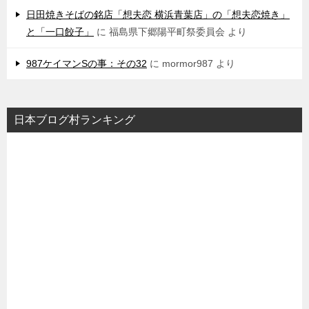
日田焼きそばの銘店「想夫恋 横浜青葉店」の「想夫恋焼き」
と「一口餃子」
に
福島県下郷陽平町祭委員会
より
987ケイマンSの事：その32
に
mormor987
より
日本ブログ村ランキング