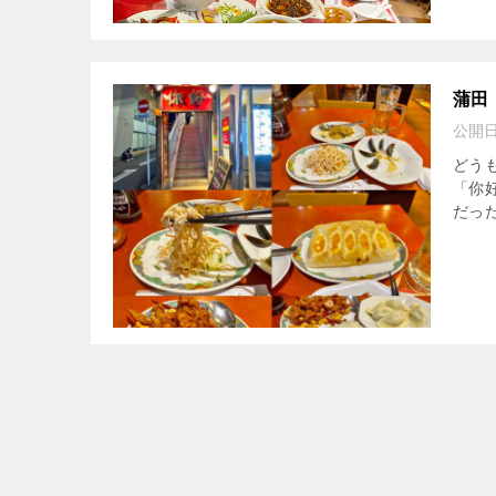
蒲田
公開
どう
「你
だった