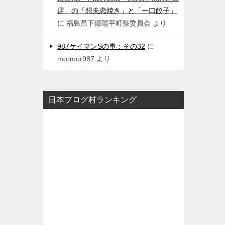
店」の「想夫恋焼き」と「一口餃子」
に
福島県下郷陽平町祭委員会
より
987ケイマンSの事：その32
に
mormor987
より
日本ブログ村ランキング