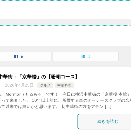
0
0
中華街：「京華楼」の【珊瑚コース】
日：
2026年4月25日
グルメ
中華料理
も、Mormor（もるもる）です！ 今日は横浜中華街の「京華樓 本館
行って来ました。 10年以上前に、所属する車のオーナーズクラブの忘
って以来では無いかと思います。 初中華街の方をアテン […]
続きを読む