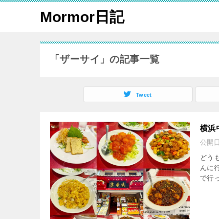
Mormor日記
「ザーサイ」の記事一覧
Tweet
横浜
公開
どう
んに
で行