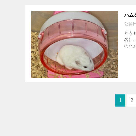
ハム
公開
どう
名）
のハ
1
2