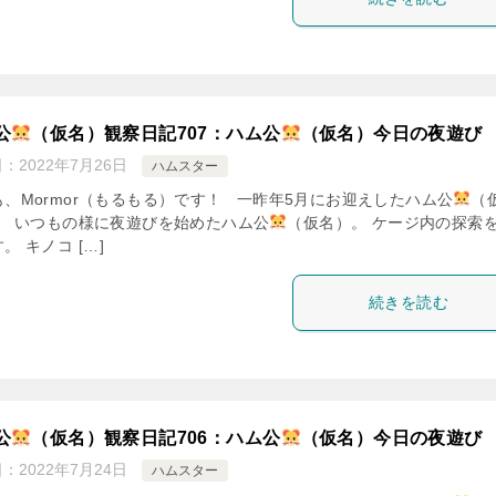
公
（仮名）観察日記707：ハム公
（仮名）今日の夜遊び
日：
2022年7月26日
ハムスター
も、Mormor（もるもる）です！ 一昨年5月にお迎えしたハム公
（
。 いつもの様に夜遊びを始めたハム公
（仮名）。 ケージ内の探索
。 キノコ […]
続きを読む
公
（仮名）観察日記706：ハム公
（仮名）今日の夜遊び
日：
2022年7月24日
ハムスター