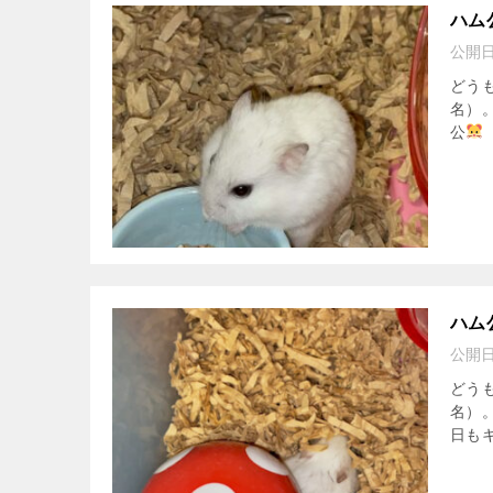
ハム
公開
どう
名）
公
ハム
公開
どう
名）
日もキ