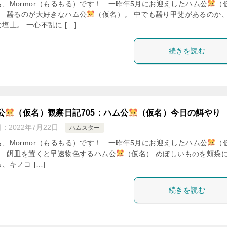
も、Mormor（もるもる）です！ 一昨年5月にお迎えしたハム公
（
。 齧るのが大好きなハム公
（仮名）。 中でも齧り甲斐があるのか
塩土。 一心不乱に […]
続きを読む
公
（仮名）観察日記705：ハム公
（仮名）今日の餌やり
日：
2022年7月22日
ハムスター
も、Mormor（もるもる）です！ 一昨年5月にお迎えしたハム公
（
。 餌皿を置くと早速物色するハム公
（仮名） めぼしいものを頬袋
、キノコ […]
続きを読む