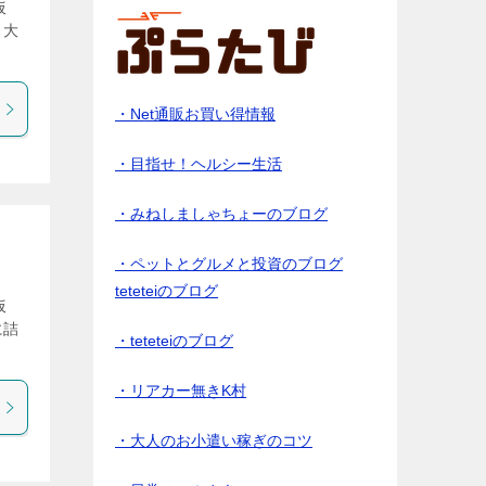
仮
、大
・Net通販お買い得情報
・目指せ！ヘルシー生活
・みねしましゃちょーのブログ
・ペットとグルメと投資のブログ
teteteiのブログ
仮
に詰
・teteteiのブログ
・リアカー無きK村
・大人のお小遣い稼ぎのコツ