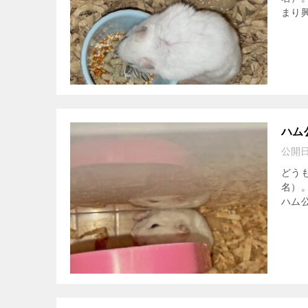
まり興
ハム
公開
どう
名）
ハム