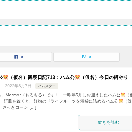
0
0
公
（仮名）観察日記713：ハム公
（仮名）今日の餌やり
日：
2022年8月7日
ハムスター
も、Mormor（もるもる）です！ 一昨年5月にお迎えしたハム公
（
。 餌皿を置くと、好物のドライフルーツを頬袋に詰めるハム公
（仮
 さっきコーン […]
続きを読む