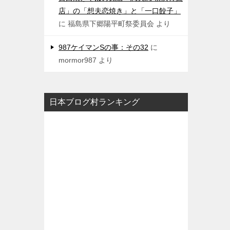
店」の「想夫恋焼き」と「一口餃子」
に
福島県下郷陽平町祭委員会
より
987ケイマンSの事：その32
に
mormor987
より
日本ブログ村ランキング