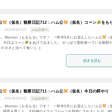
公
（仮名）観察日記712：ハム公
（仮名）コーン
をも
日：
2022年8月5日
ハムスター
も、Mormor（もるもる）です！ 一昨年5月にお迎えしたハム公
（
。 今日はコーン
をあげてみました。 やっぱり普段食べている穀類
のタネと比べて食い […]
続きを読む
公
（仮名）観察日記711：ハム公
（仮名）今日の餌やり
日：
2022年8月3日
ハムスター
も、Mormor（もるもる）です！ 一昨年5月にお迎えしたハム公
（
。 餌皿を置くと、大好物のドライフルーツを頬袋に入れましたが、他