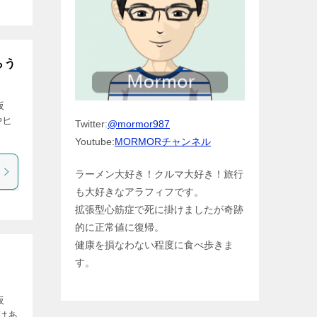
らう
仮
やヒ
Twitter:
@mormor987
Youtube:
MORMORチャンネル
ラーメン大好き！クルマ大好き！旅行
も大好きなアラフィフです。
拡張型心筋症で死に掛けましたが奇跡
的に正常値に復帰。
健康を損なわない程度に食べ歩きま
す。
仮
はあ