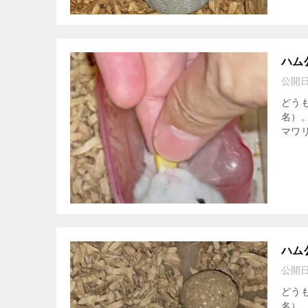
ハム
公開
どう
名）
マワリ
ハム
公開
どう
名）