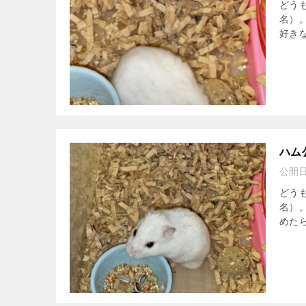
どう
名）
好きな
ハム
公開
どう
名）
めたら