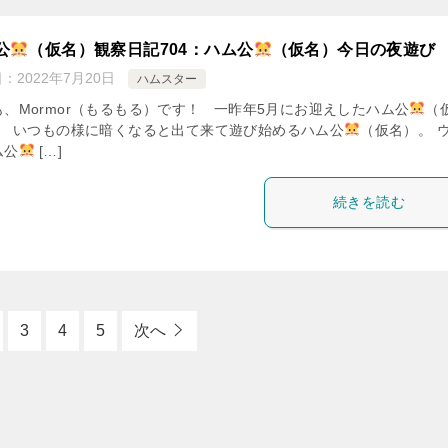
公
（仮名）観察日記704：ハム公
（仮名）今日の夜遊び
日：
2022年7月20日
ハムスター
も、Mormor（もるもる）です！ 一昨年5月にお迎えしたハム公
（
。 いつもの様に暗くなると出て来て遊び始めるハム公
（仮名）。 
ム公
[…]
続きを読む
3
4
5
次へ