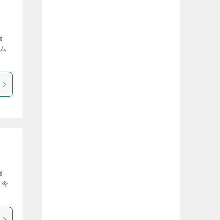
仮
ム
仮
 今