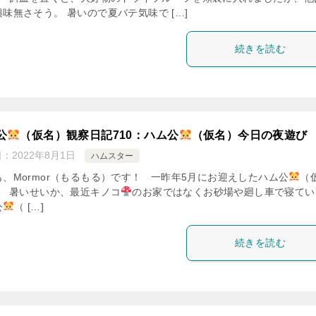
味無さそう。 暑いので夏バテ気味で […]
続きを読む
公
（仮名）観察日記710：ハム公
（仮名）今日の夜遊び
日：
2022年8月1日
ハムスター
も、Mormor（もるもる）です！ 一昨年5月にお迎えしたハム公
（
。 暑いせいか、最近キノコ
のお家ではなくお砂場や廻し車で寝てい
公
（ […]
続きを読む