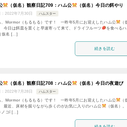
公
（仮名）観察日記709：ハム公
（仮名）今日の餌やり
日：
2022年7月30日
ハムスター
も、Mormor（もるもる）です！ 一昨年5月にお迎えしたハム公
（
。 今日は餌皿を置くと早速寄って来て、ドライフルーツ
を食べるハ
（仮名 […]
続きを読む
公
（仮名）観察日記708：ハム公
（仮名）今日の夜遊び
日：
2022年7月28日
ハムスター
も、Mormor（もるもる）です！ 一昨年5月にお迎えしたハム公
（
。 最近、床材を掘りながら歩くのがお気に入りのハム公
（仮名）。
ノコἴ […]
続きを読む