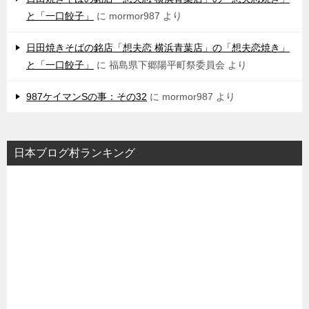
と「一口餃子」
に
mormor987
より
日田焼きそばの銘店「想夫恋 横浜青葉店」の「想夫恋焼き」
と「一口餃子」
に
福島県下郷陽平町祭委員会
より
987ケイマンSの事：その32
に
mormor987
より
日本ブログ村ランキング