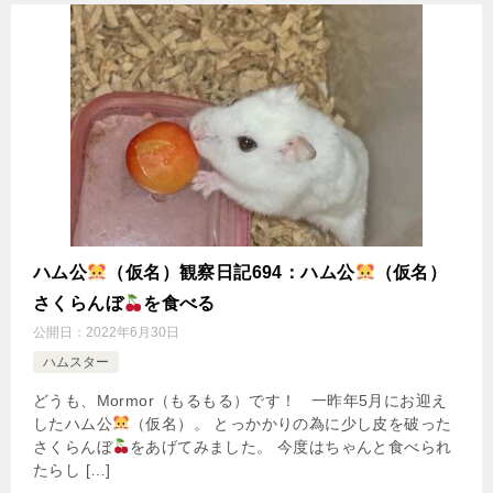
ハム公
（仮名）観察日記694：ハム公
（仮名）
さくらんぼ
を食べる
公開日：
2022年6月30日
ハムスター
どうも、Mormor（もるもる）です！ 一昨年5月にお迎え
したハム公
（仮名）。 とっかかりの為に少し皮を破った
さくらんぼ
をあげてみました。 今度はちゃんと食べられ
たらし […]