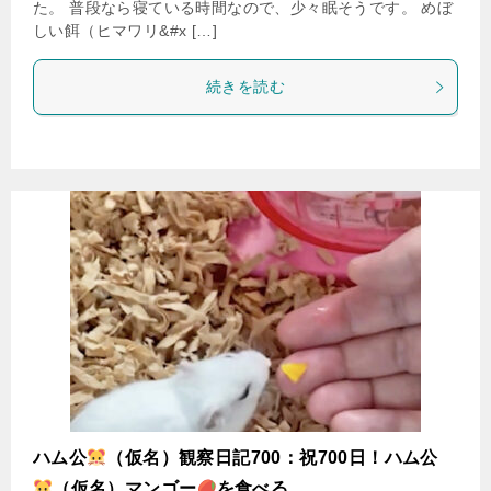
た。 普段なら寝ている時間なので、少々眠そうです。 めぼ
しい餌（ヒマワリ&#x […]
続きを読む
ハム公
（仮名）観察日記700：祝700日！ハム公
（仮名）マンゴー
を食べる