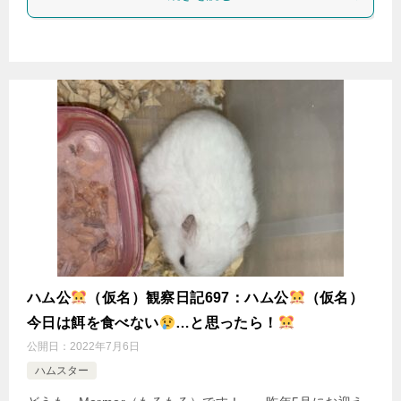
ハム公
（仮名）観察日記697：ハム公
（仮名）
今日は餌を食べない
…と思ったら！
公開日：
2022年7月6日
ハムスター