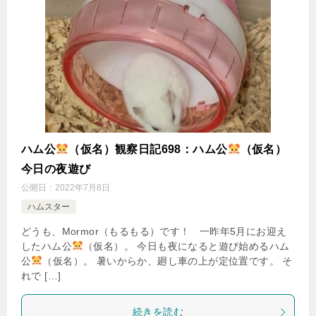
ハム公
（仮名）観察日記698：ハム公
（仮名）
今日の夜遊び
公開日：
2022年7月8日
ハムスター
どうも、Mormor（もるもる）です！ 一昨年5月にお迎え
したハム公
（仮名）。 今日も夜になると遊び始めるハム
公
（仮名）。 暑いからか、廻し車の上が定位置です。 そ
れで […]
続きを読む