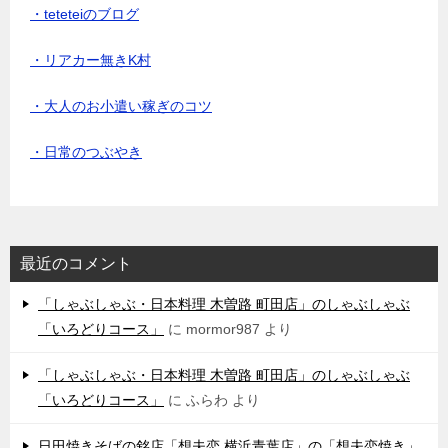
・teteteiのブログ
・リアカー無きK村
・大人のお小遣い稼ぎのコツ
・日常のつぶやき
最近のコメント
「しゃぶしゃぶ・日本料理 木曽路 町田店」のしゃぶしゃぶ
「いろどりコース」
に
mormor987
より
「しゃぶしゃぶ・日本料理 木曽路 町田店」のしゃぶしゃぶ
「いろどりコース」
に
ふらわ
より
日田焼きそばの銘店「想夫恋 横浜青葉店」の「想夫恋焼き」