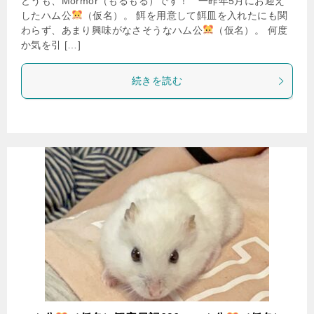
どうも、Mormor（もるもる）です！ 一昨年5月にお迎え
したハム公
（仮名）。 餌を用意して餌皿を入れたにも関
わらず、あまり興味がなさそうなハム公
（仮名）。 何度
か気を引 […]
続きを読む