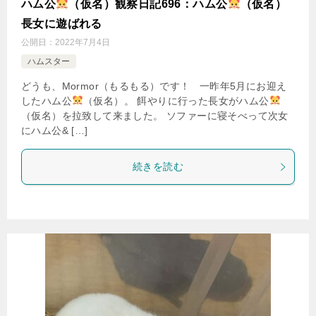
ハム公
（仮名）観察日記696：ハム公
（仮名）
長女に遊ばれる
公開日：
2022年7月4日
ハムスター
どうも、Mormor（もるもる）です！ 一昨年5月にお迎え
したハム公
（仮名）。 餌やりに行った長女がハム公
（仮名）を拉致して来ました。 ソファーに寝そべって次女
にハム公& […]
続きを読む