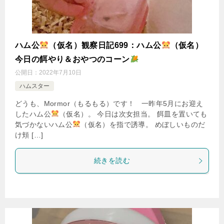
ハム公
（仮名）観察日記699：ハム公
（仮名）
今日の餌やり＆おやつのコーン
公開日：
2022年7月10日
ハムスター
どうも、Mormor（もるもる）です！ 一昨年5月にお迎え
したハム公
（仮名）。 今日は次女担当。 餌皿を置いても
気づかないハム公
（仮名）を指で誘導。 めぼしいものだ
け頬 […]
続きを読む