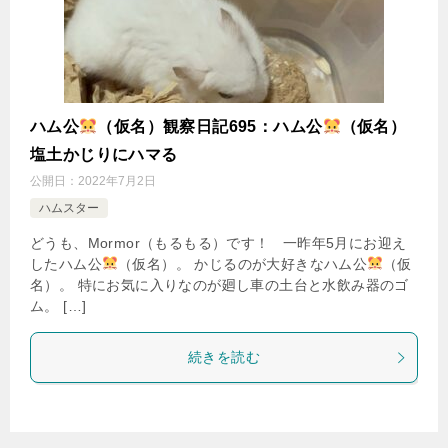
ハム公
（仮名）観察日記695：ハム公
（仮名）
塩土かじりにハマる
公開日：
2022年7月2日
ハムスター
どうも、Mormor（もるもる）です！ 一昨年5月にお迎え
したハム公
（仮名）。 かじるのが大好きなハム公
（仮
名）。 特にお気に入りなのが廻し車の土台と水飲み器のゴ
ム。 […]
続きを読む