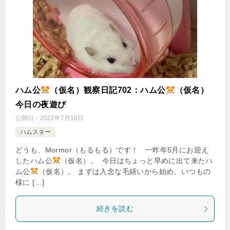
ハム公
（仮名）観察日記702：ハム公
（仮名）
今日の夜遊び
公開日：
2022年7月16日
ハムスター
どうも、Mormor（もるもる）です！ 一昨年5月にお迎え
したハム公
（仮名）。 今日はちょっと早めに出て来たハ
ム公
（仮名）。 まずは入念な毛繕いから始め、いつもの
様に […]
続きを読む