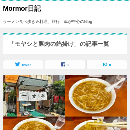
Mormor日記
ラーメン食べ歩き＆料理、旅行、車が中心のBlog
「モヤシと豚肉の餡掛け」の記事一覧
Tweet
0
0