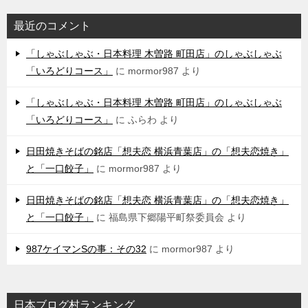
最近のコメント
「しゃぶしゃぶ・日本料理 木曽路 町田店」のしゃぶしゃぶ
「いろどりコース」
に
mormor987
より
「しゃぶしゃぶ・日本料理 木曽路 町田店」のしゃぶしゃぶ
「いろどりコース」
に
ふらわ
より
日田焼きそばの銘店「想夫恋 横浜青葉店」の「想夫恋焼き」
と「一口餃子」
に
mormor987
より
日田焼きそばの銘店「想夫恋 横浜青葉店」の「想夫恋焼き」
と「一口餃子」
に
福島県下郷陽平町祭委員会
より
987ケイマンSの事：その32
に
mormor987
より
日本ブログ村ランキング