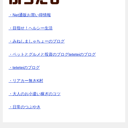
・Net通販お買い得情報
・目指せ！ヘルシー生活
・みねしましゃちょーのブログ
・ペットとグルメと投資のブログteteteiのブログ
・teteteiのブログ
・リアカー無きK村
・大人のお小遣い稼ぎのコツ
・日常のつぶやき