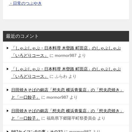
・日常のつぶやき
最近のコメント
「しゃぶしゃぶ・日本料理 木曽路 町田店」のしゃぶしゃぶ
「いろどりコース」
に
mormor987
より
「しゃぶしゃぶ・日本料理 木曽路 町田店」のしゃぶしゃぶ
「いろどりコース」
に
ふらわ
より
日田焼きそばの銘店「想夫恋 横浜青葉店」の「想夫恋焼き」
と「一口餃子」
に
mormor987
より
日田焼きそばの銘店「想夫恋 横浜青葉店」の「想夫恋焼き」
と「一口餃子」
に
福島県下郷陽平町祭委員会
より
987ケイマンSの事：その32
に
mormor987
より