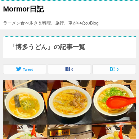
Mormor日記
ラーメン食べ歩き＆料理、旅行、車が中心のBlog
「博多うどん」の記事一覧
Tweet
0
0