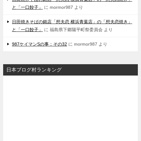
と「一口餃子」
に
mormor987
より
日田焼きそばの銘店「想夫恋 横浜青葉店」の「想夫恋焼き」
と「一口餃子」
に
福島県下郷陽平町祭委員会
より
987ケイマンSの事：その32
に
mormor987
より
日本ブログ村ランキング