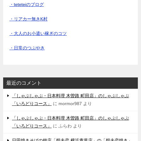
・teteteiのブログ
・リアカー無きK村
・大人のお小遣い稼ぎのコツ
・日常のつぶやき
最近のコメント
「しゃぶしゃぶ・日本料理 木曽路 町田店」のしゃぶしゃぶ
「いろどりコース」
に
mormor987
より
「しゃぶしゃぶ・日本料理 木曽路 町田店」のしゃぶしゃぶ
「いろどりコース」
に
ふらわ
より
日田焼きそばの銘店「想夫恋 横浜青葉店」の「想夫恋焼き」