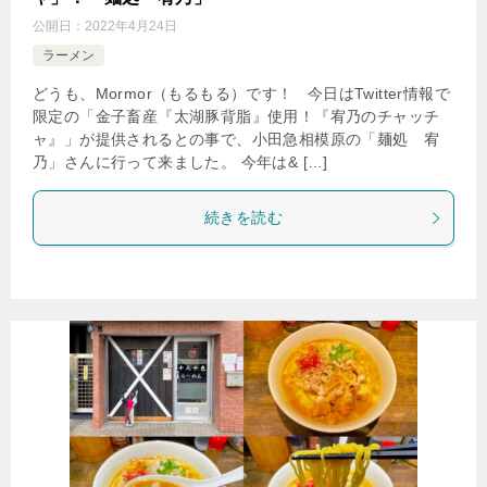
公開日：
2022年4月24日
ラーメン
どうも、Mormor（もるもる）です！ 今日はTwitter情報で
限定の「金子畜産『太湖豚背脂』使用！『宥乃のチャッチ
ャ』」が提供されるとの事で、小田急相模原の「麺処 宥
乃」さんに行って来ました。 今年は& […]
続きを読む