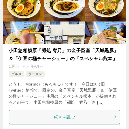
小田急相模原「麺処 宥乃」の金子畜産「天城黒豚」
＆「伊豆の極チャーシュー」の「スペシャル熊本」
公開日：
2026年4月22日
グルメ
ラーメン
どうも、Mormor（もるもる）です！ 今日はX（旧
Twitter）情報で、限定の、金子畜産「天城黒豚」＆「伊豆
の極チャーシュー」使用の「スペシャル熊本」が提供され
るとの事で、小田急相模原の「麺処 宥乃」さ […]
続きを読む