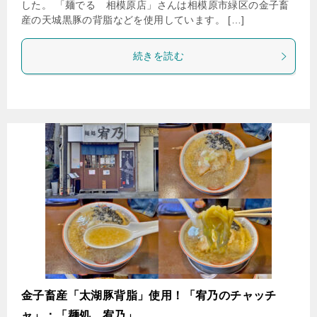
した。 「麺でる 相模原店」さんは相模原市緑区の金子畜
産の天城黒豚の背脂などを使用しています。 […]
続きを読む
金子畜産「太湖豚背脂」使用！「宥乃のチャッチ
ャ」：「麺処 宥乃」