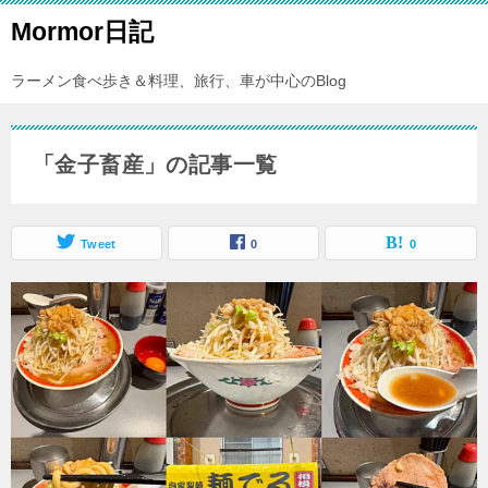
Mormor日記
ラーメン食べ歩き＆料理、旅行、車が中心のBlog
「金子畜産」の記事一覧
Tweet
0
0