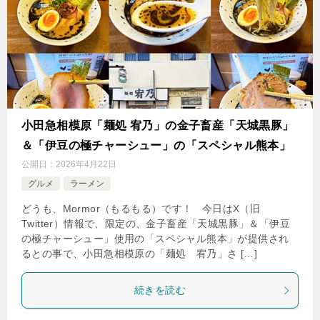
小田急相模原「麺処 宥乃」の金子畜産「天城黒豚」
＆「伊豆の極チャーシュー」の「スペシャル熊本」
公開日：
2026年4月22日
グルメ
ラーメン
どうも、Mormor（もるもる）です！ 今日はX（旧
Twitter）情報で、限定の、金子畜産「天城黒豚」＆「伊豆
の極チャーシュー」使用の「スペシャル熊本」が提供され
るとの事で、小田急相模原の「麺処 宥乃」さ […]
続きを読む