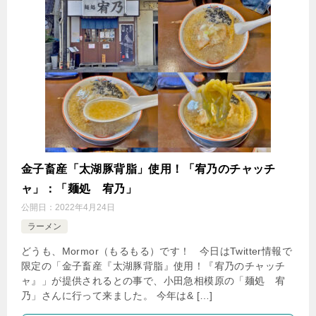
金子畜産「太湖豚背脂」使用！「宥乃のチャッチ
ャ」：「麺処 宥乃」
公開日：
2022年4月24日
ラーメン
どうも、Mormor（もるもる）です！ 今日はTwitter情報で
限定の「金子畜産『太湖豚背脂』使用！『宥乃のチャッチ
ャ』」が提供されるとの事で、小田急相模原の「麺処 宥
乃」さんに行って来ました。 今年は& […]