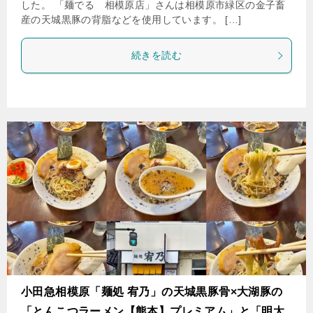
した。 「麺でる 相模原店」さんは相模原市緑区の金子畜
産の天城黒豚の背脂などを使用しています。 […]
続きを読む
小田急相模原「麺処 宥乃」の天城黒豚骨×大湖豚の
「とんこつラーメン【熊本】プレミアム」と「明太