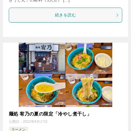
きうどん」の材料（3人分） […]
続きを読む
麺処 宥乃の夏の限定「冷やし煮干し」
公開日：
2022年9月17日
ラーメン