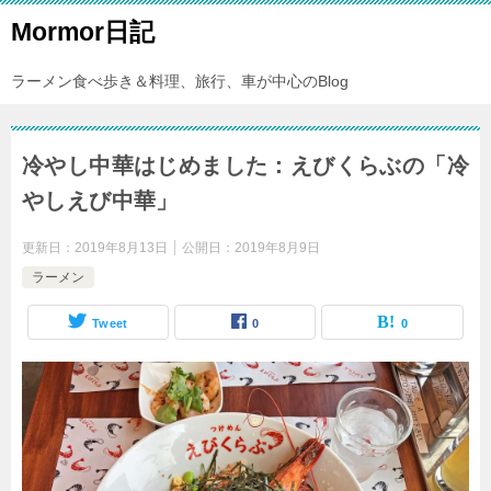
Mormor日記
ラーメン食べ歩き＆料理、旅行、車が中心のBlog
冷やし中華はじめました：えびくらぶの「冷
やしえび中華」
更新日：
2019年8月13日
公開日：
2019年8月9日
ラーメン
Tweet
0
0