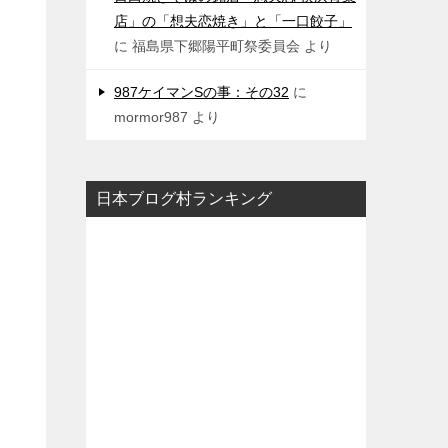
店」の「想夫恋焼き」と「一口餃子」
に
福島県下郷陽平町祭委員会
より
987ケイマンSの事：その32
に
mormor987
より
日本ブログ村ランキング