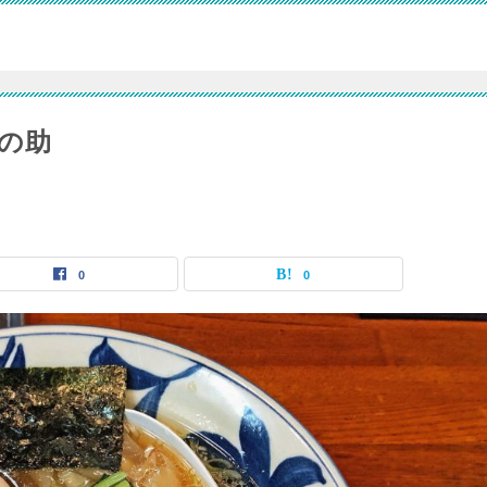
の助
0
0