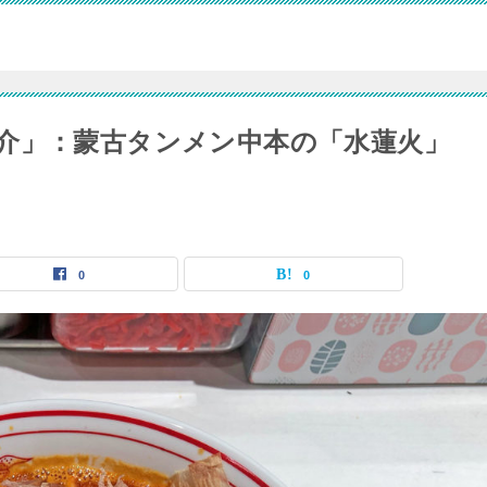
介」：蒙古タンメン中本の「水蓮火」
0
0