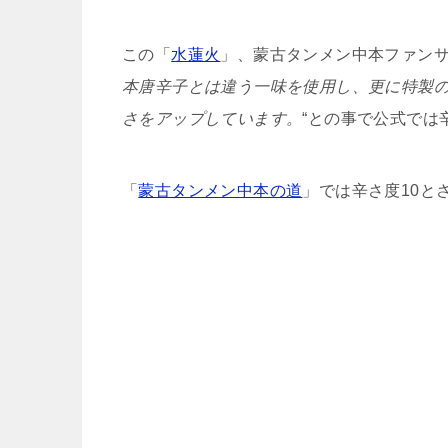
この「
水蓮火
」、蒙古タンメン中本ファン
本唐辛子とは違う一味を使用し、更に特製
さをアップしています。
“との事で公式では
「
蒙古タンメン中本の道
」では辛さ度10と