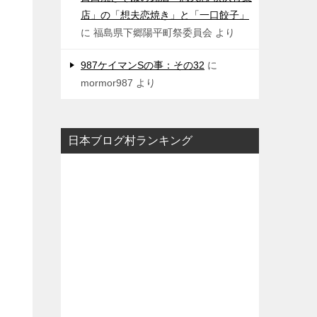
店」の「想夫恋焼き」と「一口餃子」
に
福島県下郷陽平町祭委員会
より
987ケイマンSの事：その32
に
mormor987
より
日本ブログ村ランキング