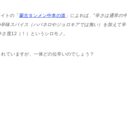
サイトの「
蒙古タンメン中本の道
」によれば、”
辛さは通常の
の辛味スパイス（ハバネロやジョロキアでは無い）を加えて辛
辛さ度12（！）というシロモノ。
されていますが、一体どの位辛いのでしょう？