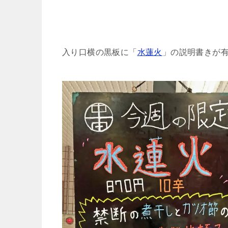
入り口横の黒板に「
水蓮火
」の説明書きが