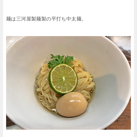
麺は三河屋製麺製の平打ち中太麺。