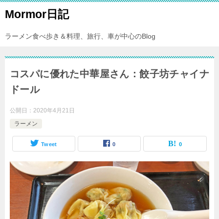
Mormor日記
ラーメン食べ歩き＆料理、旅行、車が中心のBlog
コスパに優れた中華屋さん：餃子坊チャイナ
ドール
公開日：
2020年4月21日
ラーメン
Tweet
0
0