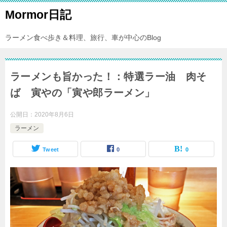
Mormor日記
ラーメン食べ歩き＆料理、旅行、車が中心のBlog
ラーメンも旨かった！：特選ラー油 肉そ
ば 寅やの「寅や郎ラーメン」
公開日：
2020年8月6日
ラーメン
Tweet
0
0