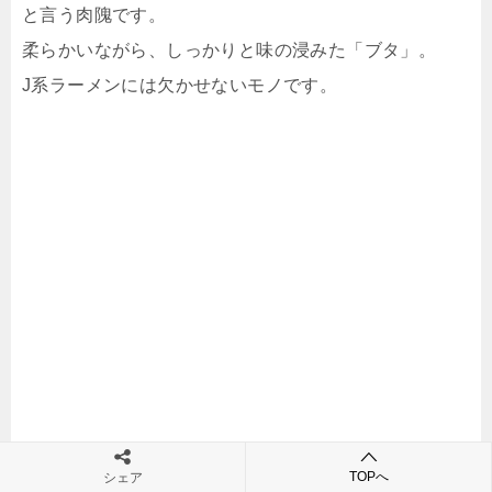
と言う肉隗です。
柔らかいながら、しっかりと味の浸みた「ブタ」。
J系ラーメンには欠かせないモノです。
TOPへ
シェア
漸く天地返しが出来る様になりました。