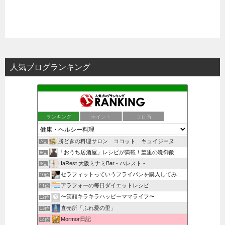
人気ブログランキング
ランキング
ポイント
ブロ画
勝どきの料理サロン ココット キュイジーヌ
7位
「おうち居酒屋」レシピが満載！埜里の晩御飯
8位
HaRest 大阪ミナミBar - ハレスト -
9位
セラフィットっていうフライパンを購入してみた主婦のブログ
10位
アラフォーの毎日ダイエットレシピ
11位
〜笑顔キラキラハッピーママライフ〜
12位
直売所「ふれ愛の里」
13位
Mormor日記
14位