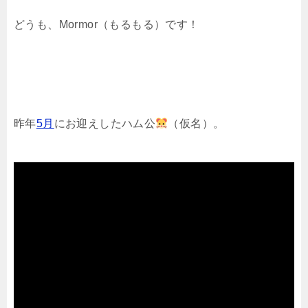
どうも、Mormor（もるもる）です！
昨年
5月
にお迎えしたハム公
（仮名）。