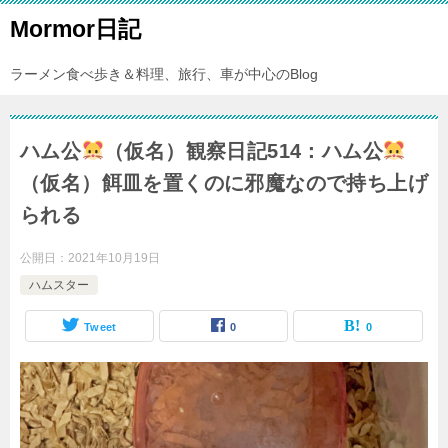
Mormor日記
ラーメン食べ歩き＆料理、旅行、車が中心のBlog
ハム公
（仮名）観察日記514：ハム公
（仮名）餌皿を置くのに邪魔なので持ち上げ
られる
公開日：
2021年10月19日
ハムスター
Tweet
0
0