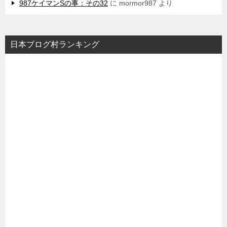
987ケイマンSの事：その32
に
mormor987
より
日本ブログ村ランキング