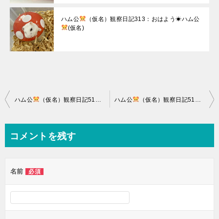
ハム公
（仮名）観察日記313：おはよう☀ハム公
(仮名)
投
ハム公
（仮名）観察日記513：ハム公
ハム公
（仮名）イチゴウェハースを貰
（仮名）観察日記515：ハム公
稿
ナ
コメントを残す
ビ
ゲ
名前
必須
ー
シ
ョ