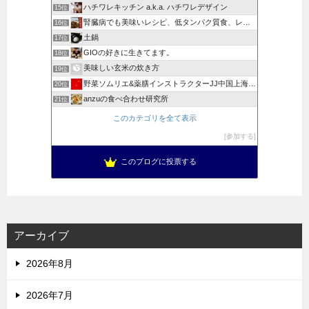
ハチワレキッチン a.k.a. ハチワレデザイン
15位
腎臓病でも美味いレシピ、低タンパク質食、レトルト食評価
16位
土鍋
17位
GIOの好きに生きてます。
18位
美味しい玄米の炊き方
19位
野菜ソムリエ&薬膳インストラクターJJ中国上海日記
20位
anzuの食べ合わせ研究所
21位
このカテゴリを全て表示
参加する
このブログに投票する
アーカイブ
2026年8月
2026年7月