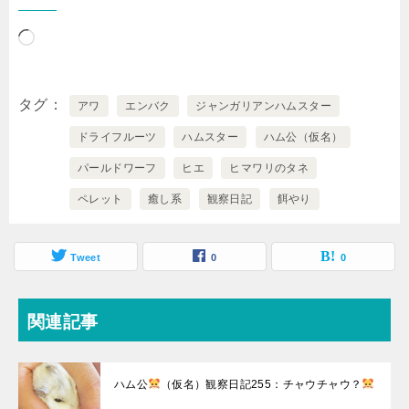
読
み
込
タグ
アワ
エンバク
ジャンガリアンハムスター
み
ドライフルーツ
ハムスター
ハム公（仮名）
中…
パールドワーフ
ヒエ
ヒマワリのタネ
ペレット
癒し系
観察日記
餌やり
Tweet
0
0
関連記事
ハム公
（仮名）観察日記255：チャウチャウ？