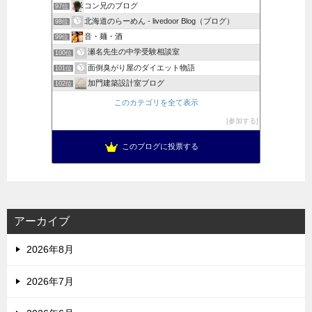
コン兄のブログ
97位
北海道のらーめん - livedoor Blog（ブログ）
98位
音・麺・酒
99位
瀬名先生の中学受験相談室
100位
面倒臭がり屋のダイエット物語
101位
加門建築設計室ブログ
102位
このカテゴリを全て表示
参加する
このブログに投票する
アーカイブ
2026年8月
2026年7月