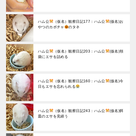
ハム公
（仮名）観察日記177：ハム公
(仮名)お
やつのカボチャ
のタネ
ハム公
（仮名）観察日記203：ハム公
(仮名)頬
袋にエサを詰める
ハム公
（仮名）観察日記160：ハム公
(仮名)今
日もエサを忘れられる
ハム公
（仮名）観察日記243：ハム公
(仮名)餌
皿のエサを見繕う