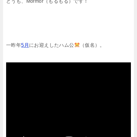
どうも、Mormor（もるもる）です！
一昨年
5月
にお迎えしたハム公
（仮名）。