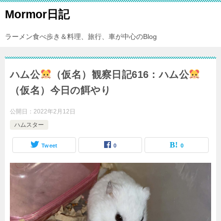
Mormor日記
ラーメン食べ歩き＆料理、旅行、車が中心のBlog
ハム公
（仮名）観察日記616：ハム公
（仮名）今日の餌やり
公開日：
2022年2月12日
ハムスター
Tweet
0
0