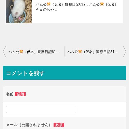
ハム公
（仮名）観察日記632：ハム公
（仮名）
今日のおやつ
投
ハム公
（仮名）観察日記615：ハム公
ハム公
（仮名）今日の夜遊び
（仮名）観察日記617：ハム公
稿
ナ
コメントを残す
ビ
ゲ
名前
必須
ー
シ
ョ
ン
メール（公開されません）
必須