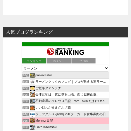
人気ブログランキング
ランキング
ポイント
ブロ画
paninvestor
88位
ラーメンクックのブログ｜プロが教える家ラーメン本格レシピ
89位
ご飯ネタアンテナ
90位
会津盆地は、東に奥羽山脈、西に越後山脈、
91位
不動産屋のウロウロ日記 From Tokio たまにOsa…
92位
いい日わがままグルメ旅
93位
ジェフグルメvjajtbquoギフトカード食事券肉の日
94位
Mormor日記
95位
Love Kawasaki
96位