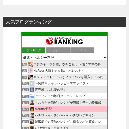
人気ブログランキング
ランキング
ポイント
ブロ画
ウチの子、ウチ猫、ウチご飯 。〜働くママの料理blog〜
7位
HaRest 大阪ミナミBar - ハレスト -
8位
セラフィットっていうフライパンを購入してみた主婦のブログ
9位
〜笑顔キラキラハッピーママライフ〜
10位
直売所「ふれ愛の里」
11位
アラフォーの毎日ダイエットレシピ
12位
「おうち居酒屋」レシピが満載！埜里の晩御飯
13位
Mormor日記
14位
ハチワレキッチン a.k.a. ハチワレデザイン
15位
腎臓病でも美味いレシピ、低タンパク質食、レトルト食評価
16位
GIOの好きに生きてます。
17位