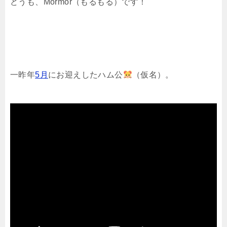
どうも、Mormor（もるもる）です！
一昨年
5月
にお迎えしたハム公
（仮名）。