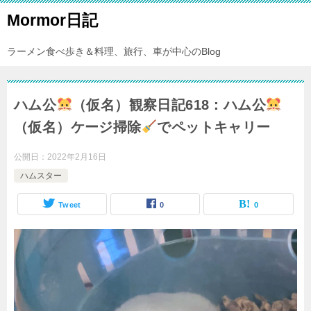
Mormor日記
ラーメン食べ歩き＆料理、旅行、車が中心のBlog
ハム公
（仮名）観察日記618：ハム公
（仮名）ケージ掃除
でペットキャリー
公開日：
2022年2月16日
ハムスター
Tweet
0
0