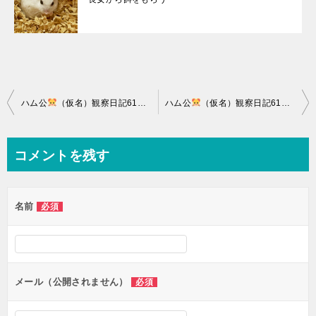
投
ハム公
（仮名）観察日記617：ハム公
ハム公
（仮名）節分
（仮名）観察日記619：ハム公
の豆を貰う
稿
ナ
コメントを残す
ビ
ゲ
名前
必須
ー
シ
ョ
ン
メール（公開されません）
必須