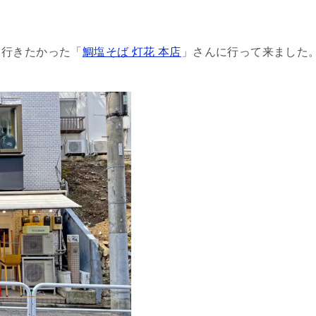
ら行きたかった「
鯛塩そば 灯花 本店
」さんに行って来ました