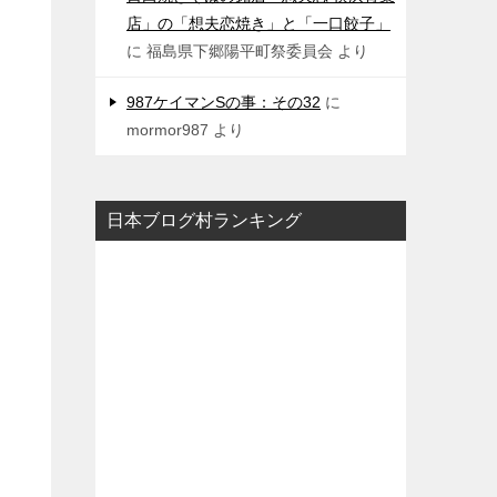
店」の「想夫恋焼き」と「一口餃子」
に
福島県下郷陽平町祭委員会
より
987ケイマンSの事：その32
に
mormor987
より
日本ブログ村ランキング