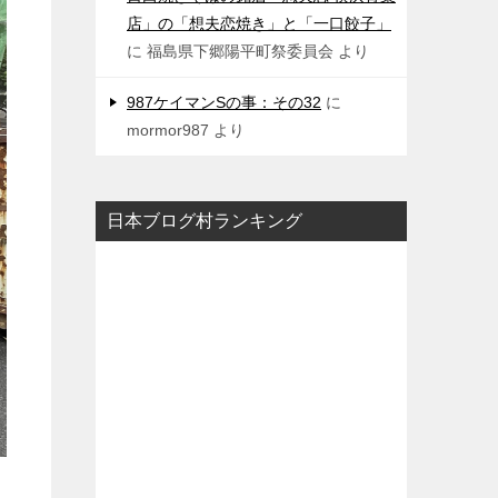
店」の「想夫恋焼き」と「一口餃子」
に
福島県下郷陽平町祭委員会
より
987ケイマンSの事：その32
に
mormor987
より
日本ブログ村ランキング