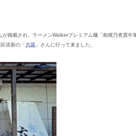
んが掲載され、ラーメンWalkerプレミアム麺「相模乃煮貫中
央区清新の「
六花
」さんに行って来ました。