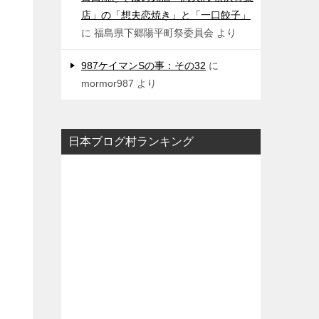
店」の「想夫恋焼き」と「一口餃子」
に
福島県下郷陽平町祭委員会
より
987ケイマンSの事：その32
に
mormor987
より
日本ブログ村ランキング