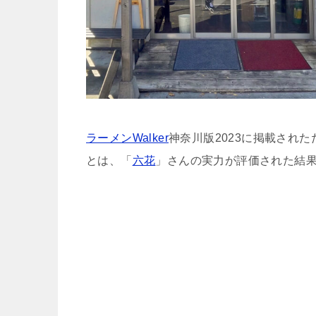
ラーメンWalker
神奈川版2023に掲載された
とは、「
六花
」さんの実力が評価された結