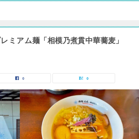
rプレミアム麺「相模乃煮貫中華蕎麦」
0
0