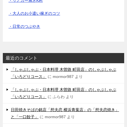
・リアカー無きK村
・大人のお小遣い稼ぎのコツ
・日常のつぶやき
最近のコメント
「しゃぶしゃぶ・日本料理 木曽路 町田店」のしゃぶしゃぶ
「いろどりコース」
に
mormor987
より
「しゃぶしゃぶ・日本料理 木曽路 町田店」のしゃぶしゃぶ
「いろどりコース」
に
ふらわ
より
日田焼きそばの銘店「想夫恋 横浜青葉店」の「想夫恋焼き」
と「一口餃子」
に
mormor987
より