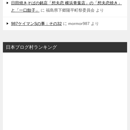
日田焼きそばの銘店「想夫恋 横浜青葉店」の「想夫恋焼き」
と「一口餃子」
に
福島県下郷陽平町祭委員会
より
987ケイマンSの事：その32
に
mormor987
より
日本ブログ村ランキング