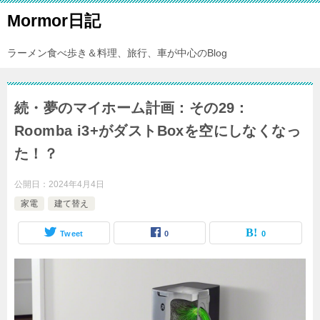
Mormor日記
ラーメン食べ歩き＆料理、旅行、車が中心のBlog
続・夢のマイホーム計画：その29：
Roomba i3+がダストBoxを空にしなくなっ
た！？
公開日：
2024年4月4日
家電
建て替え
Tweet
0
0